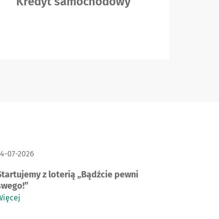
Kredyt samochodowy
K
„
ATA PUBLIKACJI:
14-07-2026
Startujemy z loterią „Bądźcie pewni
swego!”
Więcej