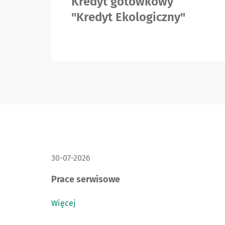
Kredyt gotówkowy
"Kredyt Ekologiczny"
DATA PUBLIKACJI:
30-07-2026
Prace serwisowe
Więcej