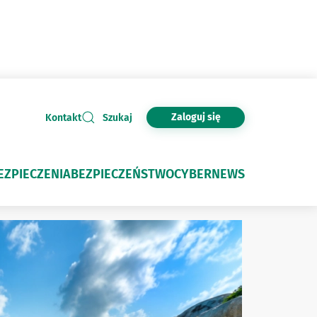
Zaloguj się
Kontakt
Szukaj
EZPIECZENIA
BEZPIECZEŃSTWO
CYBERNEWS