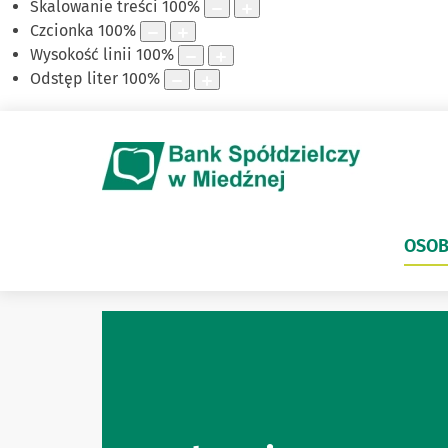
Skalowanie treści
100
%
Czcionka
100
%
Wysokość linii
100
%
Odstęp liter
100
%
OSOB
Witaj w naszym Banku