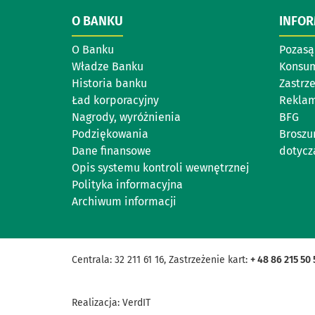
O BANKU
INFO
O Banku
Pozasą
Władze Banku
Konsu
Historia banku
Zastrz
Ład korporacyjny
Reklam
Nagrody, wyróżnienia
BFG
Podziękowania
Broszu
Dane finansowe
dotycz
Opis systemu kontroli wewnętrznej
Polityka informacyjna
Archiwum informacji
Centrala: 32 211 61 16, Zastrzeżenie kart:
+ 48 86 215 50 
Realizacja:
VerdIT