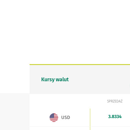
Kursy walut
SPRZEDAŻ
WALUTA
Kursy walut - aktualne stawki sprzedaży i kupna
3.8334
USD