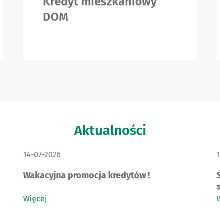
Kredyt mieszkaniowy
DOM
Aktualności
DATA PUBLIKACJI:
D
14-07-2026
Wakacyjna promocja kredytów !
Więcej