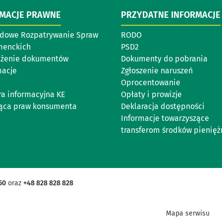
RMACJE PRAWNE
PRZYDATNE INFORMACJE
dowe Rozpatrywanie Spraw
RODO
menckich
PSD2
eżenie dokumentów
Dokumenty do pobrania
acje
Zgłoszenie naruszeń
Oprocentowanie
ra informacyjna KE
Opłaty i prowizje
ąca praw konsumenta
Deklaracja dostępności
Informacje towarzyszące
transferom środków pienięż
50
oraz
+48 828 828 828
Mapa serwisu