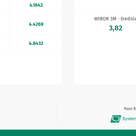
4.1642
WIBOR 3M - średni
4.4269
3,82
4.8432
Nasz Ban