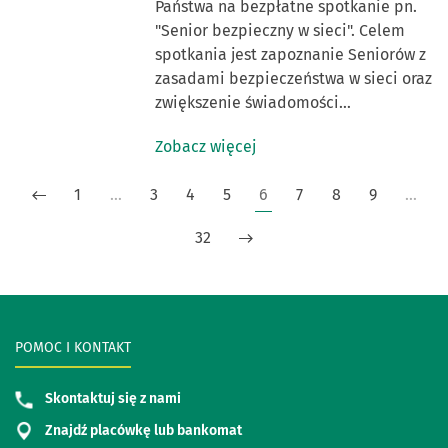
Państwa na bezpłatne spotkanie pn.
"Senior bezpieczny w sieci". Celem
spotkania jest zapoznanie Seniorów z
zasadami bezpieczeństwa w sieci oraz
zwiększenie świadomości…
Zobacz więcej
1
…
3
4
5
6
7
8
9
…
32
POMOC I KONTAKT
Skontaktuj się z nami
Znajdź placówkę lub bankomat