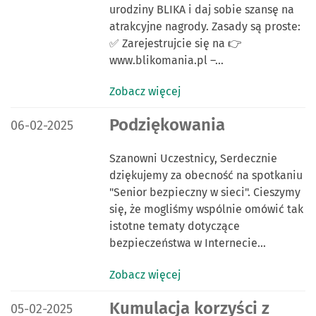
urodziny BLIKA i daj sobie szansę na
atrakcyjne nagrody. Zasady są proste:
✅ Zarejestrujcie się na 👉
www.blikomania.pl –…
Zobacz więcej
DATA PUBLIKACJI:
Podziękowania
06-02-2025
Szanowni Uczestnicy, Serdecznie
dziękujemy za obecność na spotkaniu
"Senior bezpieczny w sieci". Cieszymy
się, że mogliśmy wspólnie omówić tak
istotne tematy dotyczące
bezpieczeństwa w Internecie…
Zobacz więcej
DATA PUBLIKACJI:
Kumulacja korzyści z
05-02-2025