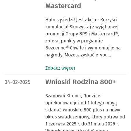
Mastercard
Halo sąsiedzi! Jest akcja - Korzyści
kumulacja! Skorzystaj z wyjątkowej
promocji Grupy BPS i Mastercard®,
zbieraj punkty w programie
Bezcenne® Chwile i wymieniaj je na
nagrody. Możesz zyskać e-vou…
Zobacz więcej
DATA PUBLIKACJI:
Wnioski Rodzina 800+
04-02-2025
Szanowni Klienci, Rodzice i
opiekunowie już od 1 lutego mogą
składać wnioski o 800 plus na nowy
okres świadczeniowy, który potrwa od
1 czerwca 2025 r. do 31 maja 2026 r.
Wnioski można składać poprz…