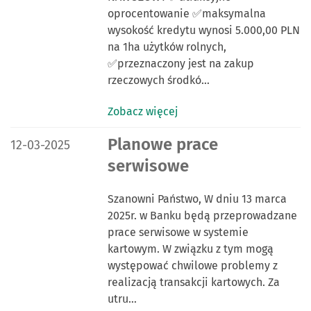
oprocentowanie ✅maksymalna
wysokość kredytu wynosi 5.000,00 PLN
na 1ha użytków rolnych,
✅przeznaczony jest na zakup
rzeczowych środkó…
Zobacz więcej
DATA PUBLIKACJI:
Planowe prace
12-03-2025
serwisowe
Szanowni Państwo, W dniu 13 marca
2025r. w Banku będą przeprowadzane
prace serwisowe w systemie
kartowym. W związku z tym mogą
występować chwilowe problemy z
realizacją transakcji kartowych. Za
utru…