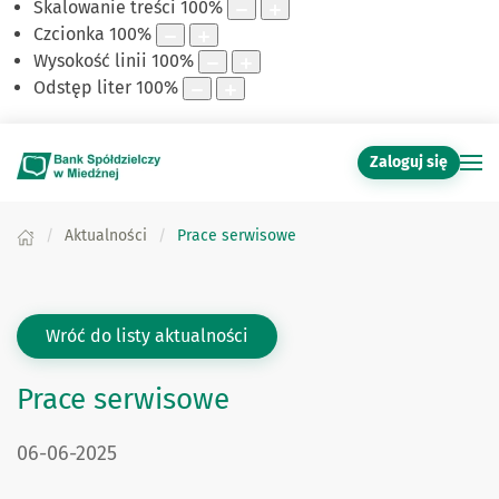
Skalowanie treści
100
%
Czcionka
100
%
Wysokość linii
100
%
Odstęp liter
100
%
Zaloguj się
Aktualności
Prace serwisowe
Wróć do listy aktualności
Prace serwisowe
DATA PUBLIKACJI:
06-06-2025