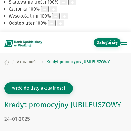
Skalowanie treści
100
%
Czcionka
100
%
Wysokość linii
100
%
Odstęp liter
100
%
Zaloguj się
Aktualności
Kredyt promocyjny JUBILEUSZOWY
Wróć do listy aktualności
Kredyt promocyjny JUBILEUSZOWY
DATA PUBLIKACJI:
24-01-2025