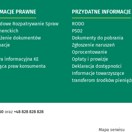
RMACJE PRAWNE
PRZYDATNE INFORMACJE
dowe Rozpatrywanie Spraw
RODO
menckich
PSD2
eżenie dokumentów
Dokumenty do pobrania
acje
Zgłoszenie naruszeń
Oprocentowanie
ra informacyjna KE
Opłaty i prowizje
ąca praw konsumenta
Deklaracja dostępności
Informacje towarzyszące
transferom środków pienięż
50
oraz
+48 828 828 828
Mapa serwisu