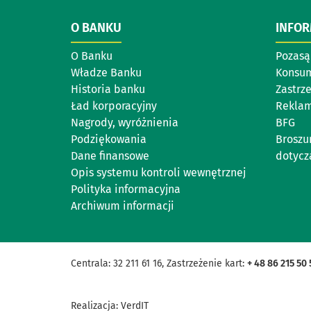
O BANKU
INFO
O Banku
Pozasą
Władze Banku
Konsu
Historia banku
Zastrz
Ład korporacyjny
Reklam
Nagrody, wyróżnienia
BFG
Podziękowania
Broszu
Dane finansowe
dotycz
Opis systemu kontroli wewnętrznej
Polityka informacyjna
Archiwum informacji
Centrala: 32 211 61 16, Zastrzeżenie kart:
+ 48 86 215 50 
Realizacja:
VerdIT