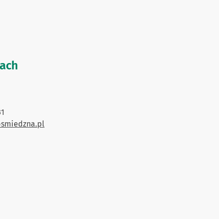
zach
31
bsmiedzna.pl