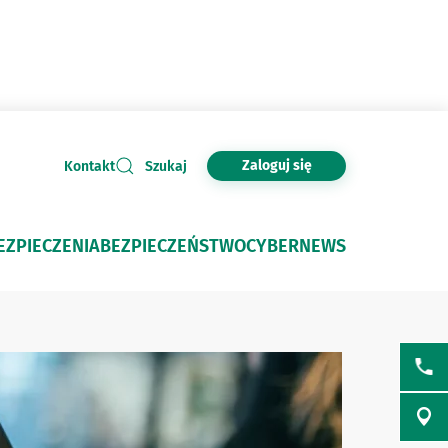
Zaloguj się
Kontakt
Szukaj
EZPIECZENIA
BEZPIECZEŃSTWO
CYBERNEWS