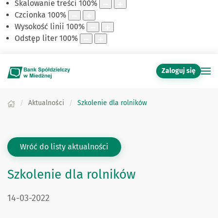
Skalowanie treści
100
%
Czcionka
100
%
Wysokość linii
100
%
Odstęp liter
100
%
Zaloguj się
Aktualności
Szkolenie dla rolników
Wróć do listy aktualności
Szkolenie dla rolników
DATA PUBLIKACJI:
14-03-2022